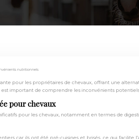
nvénients nutritionnels
nte pour les propriétaires de chevaux, offrant une alternat
s il est important de comprendre les inconvénients potentiels
née pour chevaux
ficatifs pour les chevaux, notamment en termes de digestibil
ntiers car ils ont été pré-cuisines et brisés, ce qui facilit