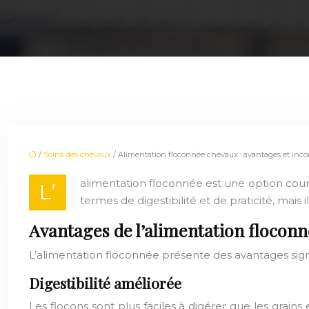
/
Soins des chevaux
/ Alimentation floconnée chevaux : avantages et inco
alimentation floconnée est une option coura
L’
termes de digestibilité et de praticité, mai
Avantages de l’alimentation flocon
L’alimentation floconnée présente des avantages signi
Digestibilité améliorée
Les flocons sont plus faciles à digérer que les grains e