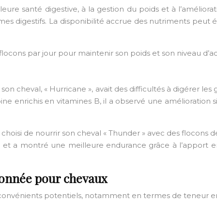
eure santé digestive, à la gestion du poids et à l’améliora
èmes digestifs. La disponibilité accrue des nutriments peu
locons par jour pour maintenir son poids et son niveau d’act
 cheval, « Hurricane », avait des difficultés à digérer les g
e enrichis en vitamines B, il a observé une amélioration si
isi de nourrir son cheval « Thunder » avec des flocons de 
et a montré une meilleure endurance grâce à l’apport en 
oconnée pour chevaux
onvénients potentiels, notamment en termes de teneur en f