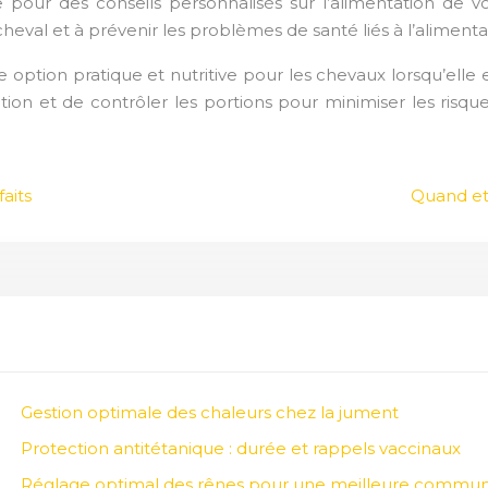
e pour des conseils personnalisés sur l’alimentation de vo
eval et à prévenir les problèmes de santé liés à l’alimenta
 option pratique et nutritive pour les chevaux lorsqu’elle 
tation et de contrôler les portions pour minimiser les ris
aits
Quand et
Gestion optimale des chaleurs chez la jument
Protection antitétanique : durée et rappels vaccinaux
Réglage optimal des rênes pour une meilleure commun