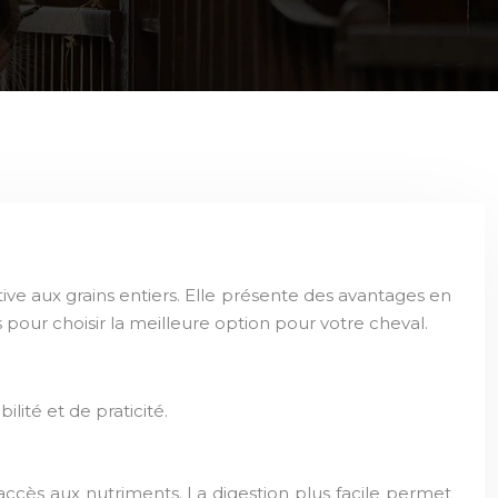
ive aux grains entiers. Elle présente des avantages en
 pour choisir la meilleure option pour votre cheval.
ité et de praticité.
e l’accès aux nutriments. La digestion plus facile permet