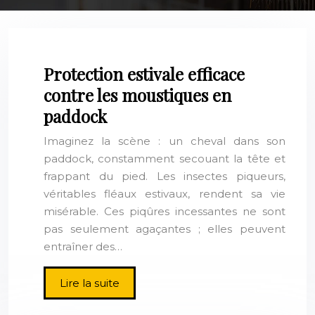
Protection estivale efficace
contre les moustiques en
paddock
Imaginez la scène : un cheval dans son
paddock, constamment secouant la tête et
frappant du pied. Les insectes piqueurs,
véritables fléaux estivaux, rendent sa vie
misérable. Ces piqûres incessantes ne sont
pas seulement agaçantes ; elles peuvent
entraîner des…
Lire la suite