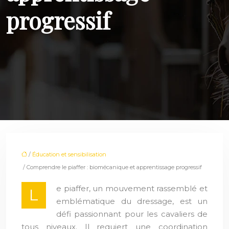
progressif
/
Éducation et sensibilisation
/ Comprendre le piaffer : biomécanique et apprentissage progressif
e piaffer, un mouvement rassemblé et
L
emblématique du dressage, est un
défi passionnant pour les cavaliers de
tous niveaux. Il requiert une coordination