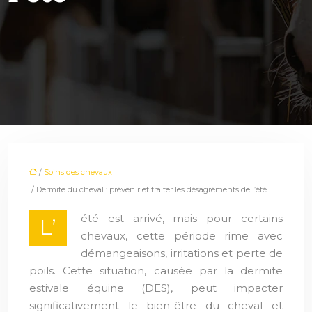
/
Soins des chevaux
/ Dermite du cheval : prévenir et traiter les désagréments de l’été
été est arrivé, mais pour certains
L’
chevaux, cette période rime avec
démangeaisons, irritations et perte de
poils. Cette situation, causée par la dermite
estivale équine (DES), peut impacter
significativement le bien-être du cheval et