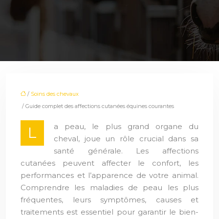
/
Soins des chevaux
/ Guide complet des affections cutanées équines courantes
a peau, le plus grand organe du
L
cheval, joue un rôle crucial dans sa
santé générale. Les affections
cutanées peuvent affecter le confort, les
performances et l’apparence de votre animal.
Comprendre les maladies de peau les plus
fréquentes, leurs symptômes, causes et
traitements est essentiel pour garantir le bien-