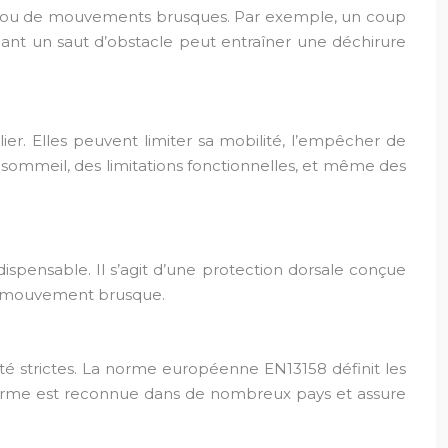
eval ou de mouvements brusques. Par exemple, un coup
nt un saut d’obstacle peut entraîner une déchirure
lier. Elles peuvent limiter sa mobilité, l’empêcher de
sommeil, des limitations fonctionnelles, et même des
dispensable. Il s’agit d’une protection dorsale conçue
de mouvement brusque.
ité strictes. La norme européenne EN13158 définit les
e norme est reconnue dans de nombreux pays et assure