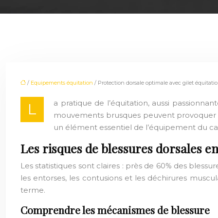
/
Equipements équitation
/ Protection dorsale optimale avec gilet équitatio
a pratique de l’équitation, aussi passionnan
L
mouvements brusques peuvent provoquer de
un élément essentiel de l’équipement du cava
Les risques de blessures dorsales en
Les statistiques sont claires : près de 60% des blessur
les entorses, les contusions et les déchirures musc
terme.
Comprendre les mécanismes de blessure