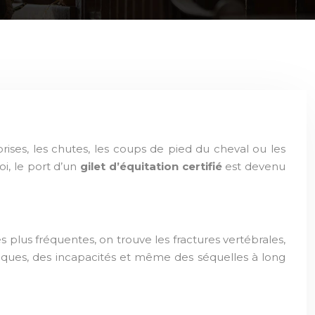
prises, les chutes, les coups de pied du cheval ou les
, le port d’un
gilet d’équitation certifié
est devenu
es plus fréquentes, on trouve les fractures vertébrales,
niques, des incapacités et même des séquelles à long