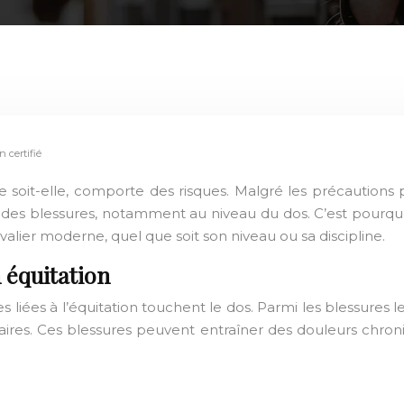
n certifié
te soit-elle, comporte des risques. Malgré les précautions 
s blessures, notamment au niveau du dos. C’est pourquoi
lier moderne, quel que soit son niveau ou sa discipline.
 équitation
es liées à l’équitation touchent le dos. Parmi les blessures l
ulaires. Ces blessures peuvent entraîner des douleurs chro