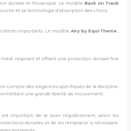
ction dorsale et thoracique. Le modèle
Back on Track
couche et sa technologie d’absorption des chocs.
 critères importants. Le modèle
Airy by Equi-Theme
,
 mesh respirant et offrant une protection dorsale fine
tenir compte des exigences spécifiques de la discipline.
en permettant une grande liberté de mouvement.
Il est important de le laver régulièrement, selon les
 protections dorsales et de les remplacer si nécessaire.
ages apparents.