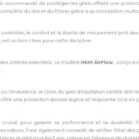
 est recommandé de privilégier les gilets offrant une prote
 complète du dos et du thorax grâce à sa conception multi
contrôlés, le confort et la liberté de mouvement sont des
, est un bon choix pour cette discipline.
t des critères essentiels. Le modèle
HKM AirFlow
, conçu en
.
u l’endurance, le choix du gilet d’équitation certifié doit 
h
offre une protection dorsale légère et respirante, tout 
est crucial pour garantir sa performance et sa durabilité. 
 les odeurs. Il est également conseillé de vérifier l’état des
acer le gilet tous les 5 ans, même en l’absence de domm