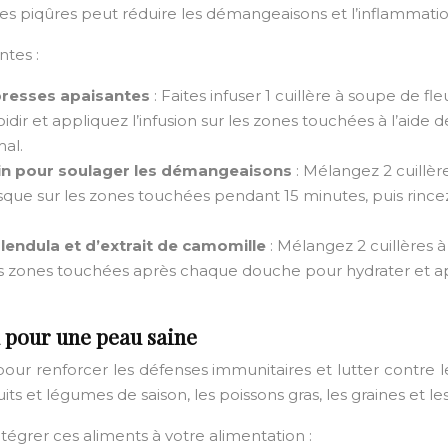
 les piqûres peut réduire les démangeaisons et l’inflammatio
ntes :
presses apaisantes
: Faites infuser 1 cuillère à soupe de 
idir et appliquez l’infusion sur les zones touchées à l’aid
mal.
ain pour soulager les démangeaisons
: Mélangez 2 cuillèr
sque sur les zones touchées pendant 15 minutes, puis rincez
lendula et d’extrait de camomille
: Mélangez 2 cuillères 
les zones touchées après chaque douche pour hydrater et a
n pour une peau saine
our renforcer les défenses immunitaires et lutter contre les
its et légumes de saison, les poissons gras, les graines et les
égrer ces aliments à votre alimentation :