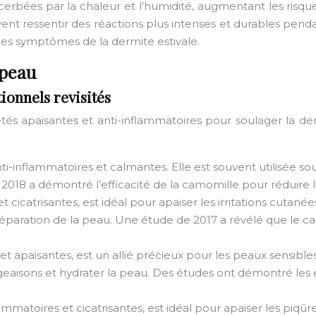
erbées par la chaleur et l’humidité, augmentant les risque
 ressentir des réactions plus intenses et durables pendant 
les symptômes de la dermite estivale.
 peau
ionnels revisités
tés apaisantes et anti-inflammatoires pour soulager la der
ti-inflammatoires et calmantes. Elle est souvent utilisée 
2018 a démontré l’efficacité de la camomille pour réduire l
t cicatrisantes, est idéal pour apaiser les irritations cutanées
éparation de la peau. Une étude de 2017 a révélé que le cale
t apaisantes, est un allié précieux pour les peaux sensibles
isons et hydrater la peau. Des études ont démontré les effe
ammatoires et cicatrisantes, est idéal pour apaiser les piqûre