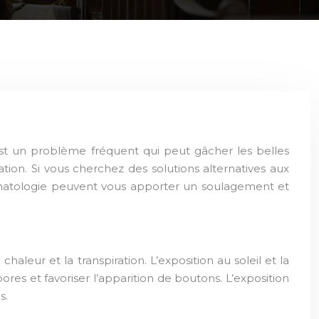
est un problème fréquent qui peut gâcher les belles
ation. Si vous cherchez des solutions alternatives aux
rmatologie peuvent vous apporter un soulagement et
leur et la transpiration. L’exposition au soleil et la
res et favoriser l’apparition de boutons. L’exposition
s.