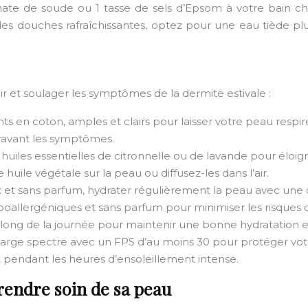
onate de soude ou 1 tasse de sels d’Epsom à votre bain 
les douches rafraîchissantes, optez pour une eau tiède pl
r et soulager les symptômes de la dermite estivale :
nts en coton, amples et clairs pour laisser votre peau respir
ggravant les symptômes.
es huiles essentielles de citronnelle ou de lavande pour éloi
huile végétale sur la peau ou diffusez-les dans l’air.
x et sans parfum, hydrater régulièrement la peau avec une 
poallergéniques et sans parfum pour minimiser les risques d’i
long de la journée pour maintenir une bonne hydratation et
à large spectre avec un FPS d’au moins 30 pour protéger vo
 pendant les heures d’ensoleillement intense.
prendre soin de sa peau