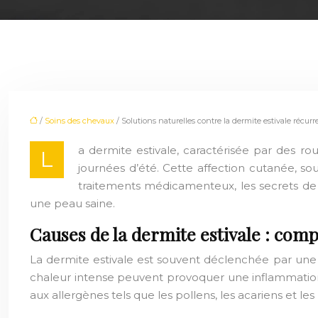
/
Soins des chevaux
/ Solutions naturelles contre la dermite estivale récurr
a dermite estivale, caractérisée par des 
L
journées d’été. Cette affection cutanée, sou
traitements médicamenteux, les secrets de
une peau saine.
Causes de la dermite estivale : com
La dermite estivale est souvent déclenchée par une co
chaleur intense peuvent provoquer une inflammation de
aux allergènes tels que les pollens, les acariens et 