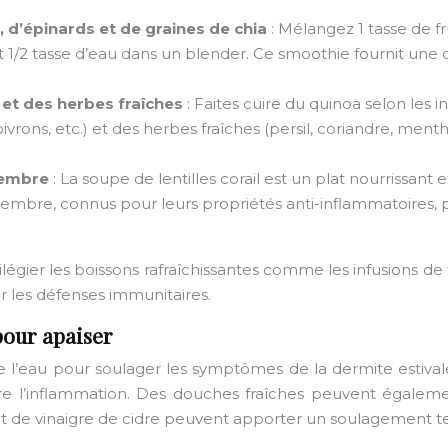
 d’épinards et de graines de chia
: Mélangez 1 tasse de fr
 et 1/2 tasse d’eau dans un blender. Ce smoothie fournit une
et des herbes fraîches
: Faites cuire du quinoa selon les 
ns, etc.) et des herbes fraîches (persil, coriandre, menthe,
ngembre
: La soupe de lentilles corail est un plat nourrissant
gembre, connus pour leurs propriétés anti-inflammatoires,
égier les boissons rafraîchissantes comme les infusions de fr
er les défenses immunitaires.
 pour apaiser
ise l’eau pour soulager les symptômes de la dermite estiv
re l’inflammation. Des douches fraîches peuvent égaleme
 et de vinaigre de cidre peuvent apporter un soulagement t