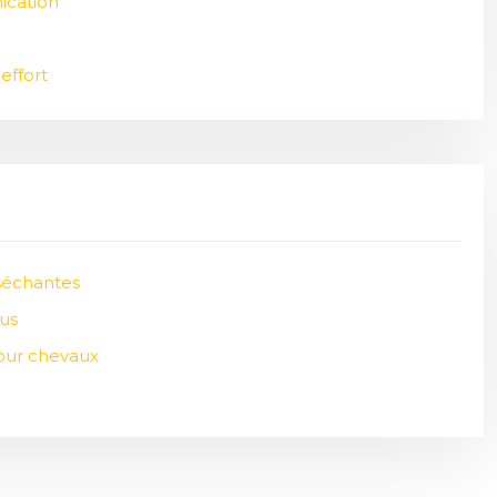
ication
effort
 séchantes
pus
pour chevaux