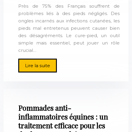
Près de 75% des Français souffrent de
problèmes liés à des pieds négligés. Des
ongles incarnés aux infections cutanées, les
pieds mal entretenus peuvent causer bien
des désagréments. Le cure-pied, un outil
simple mais essentiel, peut jouer un rôle
crucial…
Lire la suite
Pommades anti-
inflammatoires équines : un
traitement efficace pour les